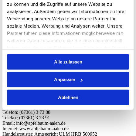
zu können und die Zugriffe auf unsere Website zu
weisen auch audrücklich darauf hin, das schwere Jacken
(Lederjacken und Winterjacken) sowie Rucksäcke an der Garderobe
analysieren. Außerdem geben wir Informationen zu Ihrer
abzugeben sind.
Verwendung unserer Website an unsere Partner für
soziale Medien, Werbung und Analysen weiter. Unsere
Generell gilt:
• keine Sportbekleidung (ärmellos)
Partner führen diese Informationen möglicherweise mit
• keine Motorradkleidung
weiteren Daten zusammen, die Sie ihnen bereitgestellt
• Männer bitte keine kurzen Hosen (Trachten ausgenommen) tragen
haben oder die sie im Rahmen Ihrer Nutzung der Dienste
• Keine einheitlichen „Gruppen T-Shirts“ mit anstößigen Sprüchen
oder Zeichen darauf
gesammelt haben.
Alle zulassen
Impressum
Anpassen
Verantwortlich
MR Gastronomie Betriebs GmbH
Ablehnen
Wilhelm-Merz-Strasse 41
73431 Aalen
Telefon: (07361) 3 73 88
Telefax: (07361) 3 73 91
Email: info@apfelbaum-aalen.de
Internet: www.apfelbaum-aalen.de
Handelsregister: Amtsgericht ULM HRB 500952