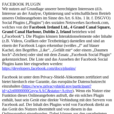
FACEBOOK PLUGIN
Wir nutzen auf Grundlage unserer berechtigten Interessen (d.h.
Interesse an der Analyse, Optimierung und wirtschaftlichem Betrieb
unseres Onlineangebotes im Sinne des Art. 6 Abs. 1 lit. f. DSGVO)
Social Plugins („Plugins“) des sozialen Netzwerkes facebook.com,
welches von der
Facebook Ireland Ltd., 4 Grand Canal Square,
Grand Canal Harbour, Dublin 2, Irland
betrieben wird
(„Facebook“). Die Plugins können Interaktionselemente oder Inhalte
(z.B. Videos, Grafiken oder Textbeiträge) darstellen und sind an
einem der Facebook Logos erkennbar (weißes „f“ auf blauer
Kachel, den Begriffen „Like“, „Gefällt mir“ oder einem „Daumen
hoch“-Zeichen) oder sind mit dem Zusatz „Facebook Social Plugin“
gekennzeichnet. Die Liste und das Aussehen der Facebook Social
Plugins kann hier eingesehen werden:
https://developers.facebook.com/docs/plugins/
Facebook ist unter dem Privacy-Shield-Abkommen zertifiziert und
bietet hierdurch eine Garantie, das europäische Datenschutzrecht
einzuhalten (
https://www.privacyshield.gov/participant?
id=a2zt0000000GnywAAC&status=Active
). Wenn ein Nutzer eine
Funktion dieses Onlineangebotes aufruft, die ein solches Plugin
enthält, baut sein Gerät eine direkte Verbindung mit den Servern von
Facebook auf. Der Inhalt des Plugins wird von Facebook direkt an
das Gerät des Nutzers übermittelt und von diesem in das
Onlineangebot eingebunden. Dabei können aus den verarbeiteten