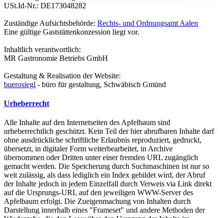
USt.Id-Nr.: DE173048282
Zuständige Aufsichtsbehörde:
Rechts- und Ordnungsamt Aalen
Eine gültige Gaststättenkonzession liegt vor.
Inhaltlich verantwortlich:
MR Gastronomie Betriebs GmbH
Gestaltung & Realisation der Website:
buerosiegl
- büro für gestaltung, Schwäbisch Gmünd
Urheberrecht
Alle Inhalte auf den Internetseiten des Apfelbaum sind
urheberrechtlich geschützt. Kein Teil der hier abrufbaren Inhalte darf
ohne ausdrückliche schriftliche Erlaubnis reproduziert, gedruckt,
übersetzt, in digitaler Form weiterbearbeitet, in Archive
übernommen oder Dritten unter einer fremden URL zugänglich
gemacht werden. Die Speicherung durch Suchmaschinen ist nur so
weit zulässig, als dass lediglich ein Index gebildet wird, der Abruf
der Inhalte jedoch in jedem Einzelfall durch Verweis via Link direkt
auf die Ursprungs-URL auf den jeweiligen WWW-Server des
Apfelbaum erfolgt. Die Zueigenmachung von Inhalten durch
Darstellung innerhalb eines "Frameset" und andere Methoden der