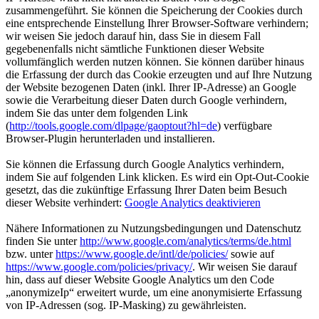
zusammengeführt. Sie können die Speicherung der Cookies durch
eine entsprechende Einstellung Ihrer Browser-Software verhindern;
wir weisen Sie jedoch darauf hin, dass Sie in diesem Fall
gegebenenfalls nicht sämtliche Funktionen dieser Website
vollumfänglich werden nutzen können. Sie können darüber hinaus
die Erfassung der durch das Cookie erzeugten und auf Ihre Nutzung
der Website bezogenen Daten (inkl. Ihrer IP-Adresse) an Google
sowie die Verarbeitung dieser Daten durch Google verhindern,
indem Sie das unter dem folgenden Link
(
http://tools.google.com/dlpage/gaoptout?hl=de
) verfügbare
Browser-Plugin herunterladen und installieren.
Sie können die Erfassung durch Google Analytics verhindern,
indem Sie auf folgenden Link klicken. Es wird ein Opt-Out-Cookie
gesetzt, das die zukünftige Erfassung Ihrer Daten beim Besuch
dieser Website verhindert:
Google Analytics deaktivieren
Nähere Informationen zu Nutzungsbedingungen und Datenschutz
finden Sie unter
http://www.google.com/analytics/terms/de.html
bzw. unter
https://www.google.de/intl/de/policies/
sowie auf
https://www.google.com/policies/privacy/
. Wir weisen Sie darauf
hin, dass auf dieser Website Google Analytics um den Code
„anonymizeIp“ erweitert wurde, um eine anonymisierte Erfassung
von IP-Adressen (sog. IP-Masking) zu gewährleisten.