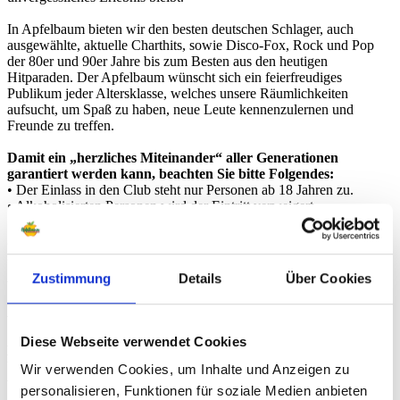
In Apfelbaum bieten wir den besten deutschen Schlager, auch
ausgewählte, aktuelle Charthits, sowie Disco-Fox, Rock und Pop
der 80er und 90er Jahre bis zum Besten aus den heutigen
Hitparaden. Der Apfelbaum wünscht sich ein feierfreudiges
Publikum jeder Altersklasse, welches unsere Räumlichkeiten
aufsucht, um Spaß zu haben, neue Leute kennenzulernen und
Freunde zu treffen.
Damit ein „herzliches Miteinander“ aller Generationen
garantiert werden kann, beachten Sie bitte Folgendes:
• Der Einlass in den Club steht nur Personen ab 18 Jahren zu.
• Alkoholisierten Personen wird der Eintritt verweigert.
• Besitz und Konsum von Drogen wird von uns zur Anzeige
gebracht und führt zum sofortigen Hausverbot. Dies gilt auch für
gewaltbereite Personen.
• Größere Männergruppen oder Jungessellenabschiede, die Ihr
Zustimmung
Details
Über Cookies
Verhalten unter das Motto „rücksichtsloses Austoben“ stellen,
erhalten keinen Einlass, beziehungsweise werden des Apfelbaum
verwiesen.
Diese Webseite verwendet Cookies
Kleiderordnung:
Unser Bestreben ist es, den Gästen einen schönen Abend zu bieten,
Wir verwenden Cookies, um Inhalte und Anzeigen zu
weshalb wir Sie darum bitten, von legerer Freizeitkleidung
personalisieren, Funktionen für soziale Medien anbieten
abzusehen und sich dem Anlass entsprechend zu kleiden. Wir